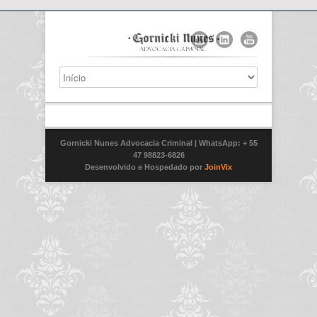
Gornicki Nunes Advocacia Criminal
| WhatsApp: + 55
47 98823-6826
Desenvolvido e Hospedado por
JoinVix