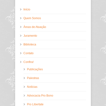
Início
Quem Somos
Áreas de Atuação
Juramento
Biblioteca
Contato
Confira!
Publicações
Palestras
Notícias
Advocacia Pro Bono
Pro Libertate