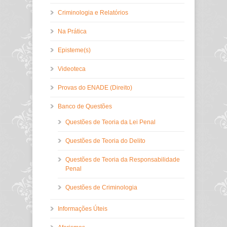
Criminologia e Relatórios
Na Prática
Episteme(s)
Videoteca
Provas do ENADE (Direito)
Banco de Questões
Questões de Teoria da Lei Penal
Questões de Teoria do Delito
Questões de Teoria da Responsabilidade
Penal
Questões de Criminologia
Informações Úteis