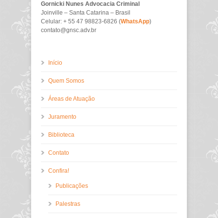
Gornicki Nunes Advocacia Criminal
Joinville – Santa Catarina – Brasil
Celular: + 55 47 98823-6826 (
WhatsApp
)
contato@gnsc.adv.br
Início
Quem Somos
Áreas de Atuação
Juramento
Biblioteca
Contato
Confira!
Publicações
Palestras