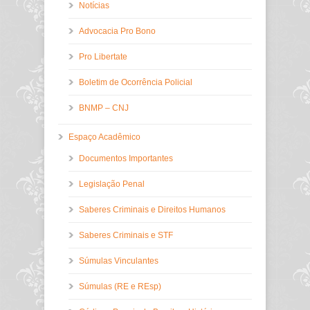
Notícias
Advocacia Pro Bono
Pro Libertate
Boletim de Ocorrência Policial
BNMP – CNJ
Espaço Acadêmico
Documentos Importantes
Legislação Penal
Saberes Criminais e Direitos Humanos
Saberes Criminais e STF
Súmulas Vinculantes
Súmulas (RE e REsp)