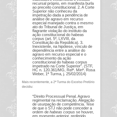
recursal próprio, em manifesta burla
ao preceito constitucional. 2. A Corte
Superior não conheceu da
impetração dada a pendência de
análise de agravo em recurso
especial manejado contra o mesmo
ato do Tribunal de Justiça, em
flagrante violação do instituto da
ação constitucional do habeas
corpus (art. 5º, LXVIII, da
Constituição da República). 3.
Inexistente, na hipótese, vínculo de
dependência entre a análise do
agravo em recurso especial e o
conhecimento da ação
constitucional do habeas corpus
impetrado na Corte Superior”. (STF,
HC n. 120.361/MG, Relª. Minª. Rosa
Weber, 1ª Turma, j. 25/02/2014)
Mais recentemente, a 2ª Turma do Excelso Pretório
decidiu:
“Direito Processual Penal. Agravo
regimental na reclamação. Alegação
de usurpação de competência. Tese
de que o STJ não pode conceder a
ordem de
habeas corpus
se houver,
em momento anterior, proferido