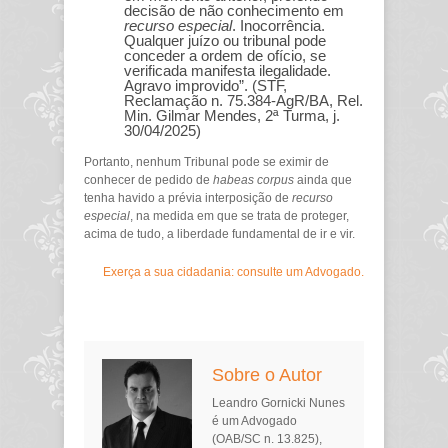
decisão de não conhecimento em
recurso especial
. Inocorrência.
Qualquer juízo ou tribunal pode
conceder a ordem de ofício, se
verificada manifesta ilegalidade.
Agravo improvido”. (STF,
Reclamação n. 75.384-AgR/BA, Rel.
Min. Gilmar Mendes, 2ª Turma, j.
30/04/2025)
Portanto, nenhum Tribunal pode se eximir de
conhecer de pedido de
habeas corpus
ainda que
tenha havido a prévia interposição de
recurso
especial
, na medida em que se trata de proteger,
acima de tudo, a liberdade fundamental de ir e vir.
Exerça a sua cidadania: consulte um Advogado.
Sobre o Autor
Leandro Gornicki Nunes
é um Advogado
(OAB/SC n. 13.825),