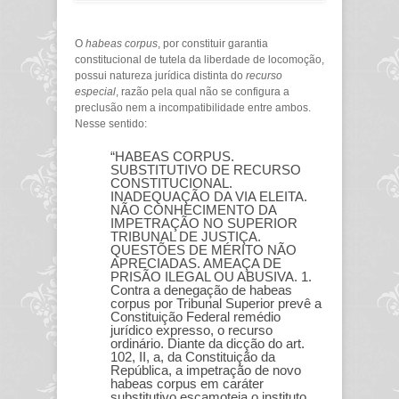
O
habeas corpus
, por constituir garantia
constitucional de tutela da liberdade de locomoção,
possui natureza jurídica distinta do
recurso
especial
, razão pela qual não se configura a
preclusão nem a incompatibilidade entre ambos.
Nesse sentido:
“HABEAS CORPUS.
SUBSTITUTIVO DE RECURSO
CONSTITUCIONAL.
INADEQUAÇÃO DA VIA ELEITA.
NÃO CONHECIMENTO DA
IMPETRAÇÃO NO SUPERIOR
TRIBUNAL DE JUSTIÇA.
QUESTÕES DE MÉRITO NÃO
APRECIADAS. AMEAÇA DE
PRISÃO ILEGAL OU ABUSIVA. 1.
Contra a denegação de habeas
corpus por Tribunal Superior prevê a
Constituição Federal remédio
jurídico expresso, o recurso
ordinário. Diante da dicção do art.
102, II, a, da Constituição da
República, a impetração de novo
habeas corpus em caráter
substitutivo escamoteia o instituto