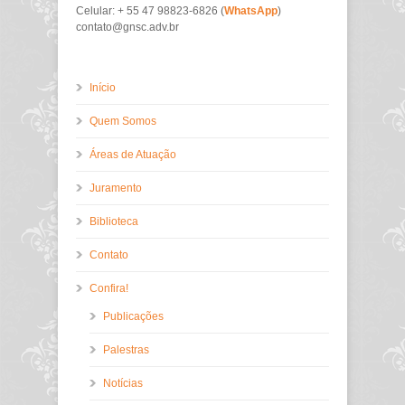
Celular: + 55 47 98823-6826 (
WhatsApp
)
contato@gnsc.adv.br
Início
Quem Somos
Áreas de Atuação
Juramento
Biblioteca
Contato
Confira!
Publicações
Palestras
Notícias