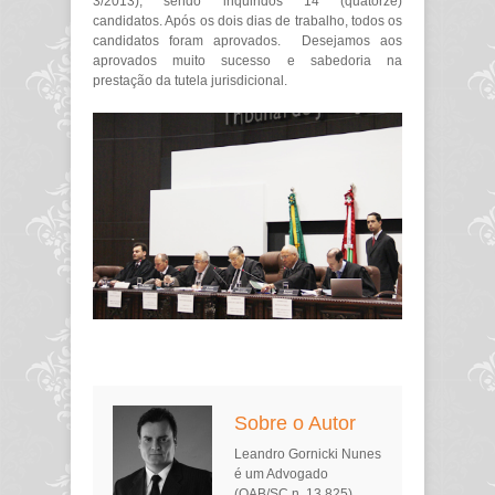
3/2013), sendo inquiridos 14 (quatorze)
candidatos. Após os dois dias de trabalho, todos os
candidatos foram aprovados. Desejamos aos
aprovados muito sucesso e sabedoria na
prestação da tutela jurisdicional.
Sobre o Autor
Leandro Gornicki Nunes
é um Advogado
(OAB/SC n. 13.825),