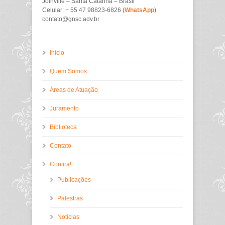
Joinville – Santa Catarina – Brasil
Celular: + 55 47 98823-6826 (
WhatsApp
)
contato@gnsc.adv.br
Início
Quem Somos
Áreas de Atuação
Juramento
Biblioteca
Contato
Confira!
Publicações
Palestras
Notícias