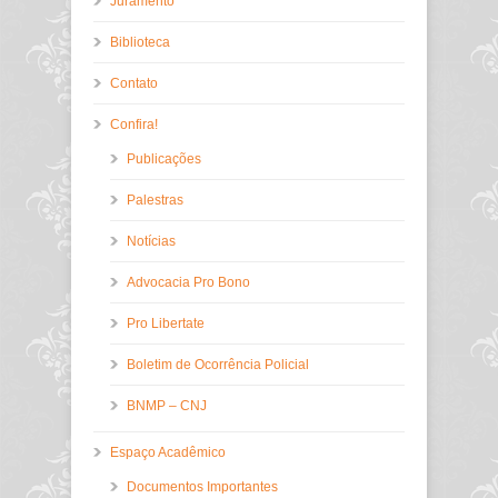
Juramento
Biblioteca
Contato
Confira!
Publicações
Palestras
Notícias
Advocacia Pro Bono
Pro Libertate
Boletim de Ocorrência Policial
BNMP – CNJ
Espaço Acadêmico
Documentos Importantes