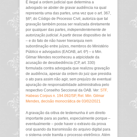
É ilegal a ordem judicial que determina a
advogado se abster de gravar audiência na qual
representa uma das partes, uma vez que o art. 367,
§6º, do Código de Processo Civil, autoriza que tal
gravação também possa ser realizada diretamente
por qualquer das partes,
independentemente de
autorização judicial
. A partir desse dispositivo de lei
– e do fato de não haver hierarquia nem
subordinação entre juízes, membros do Ministério
Público e advogados (EAOAB, art. 6º) – o Min.
Gilmar Mendes reconheceu a
atipicidade
da
acusação de desobediência (CP, art. 330)
formulada contra advogada que realizou gravação
de audiência, apesar da ordem do juiz que presidia
o ato para assim não agir, sem prejuízo de eventual
apuração de responsabilidade administrativa pelo
respectivo Conselho Seccional da OAB. Ver:
STF,
Habeas Corpus n. 194.092/SP, Rel. Min. Gilmar
Mendes, decisão monocrática de 03/02/2021
A gravação da oitiva de testemunha é um direito
importante para as partes, especialmente porque –
eventualmente – pode haver o extravio da prova
oral quando da transmissão do arquivo digital para
o sistema onde tramita o processo eletrônico. Além